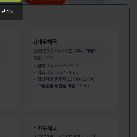
선택됨
 닫기
귀래우체국
26503
강원특별자치도 원주시 귀래면
북원로 123
전화
033-762-9210
팩스
033-762-0083
점심시간 휴무제
12:00~13:00
오늘출발 우편물 마감
16:40
소초우체국