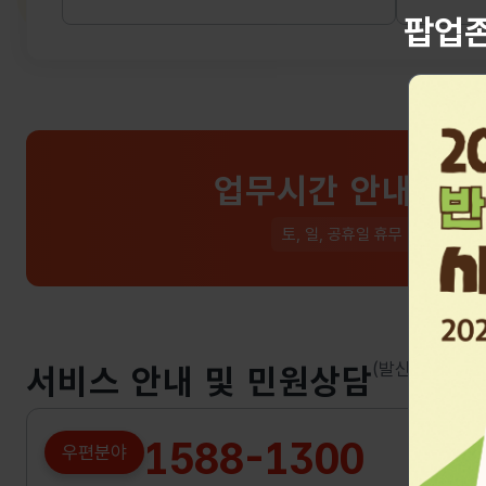
팝업
업무시간 안내
토, 일, 공휴일 휴무
(발신자부담)
서비스 안내 및 민원상담
1588-1300
우편분야