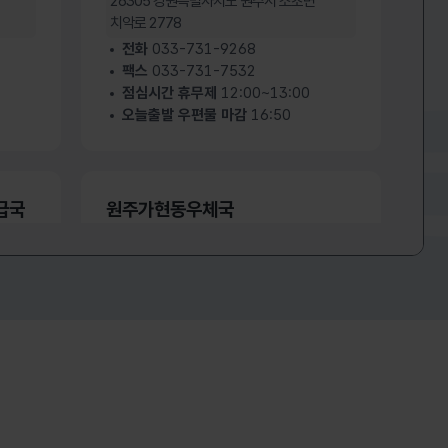
26305
강원특별자치도 원주시 소초면
치악로 2778
전화
033-731-9268
팩스
033-731-7532
점심시간 휴무제
12:00~13:00
오늘출발 우편물 마감
16:50
급국
원주가현동우체국
26315
강원특별자치도 원주시 북원로 2711
전화
033-742-3110
팩스
033-744-6404
점심시간 휴무제
12:00~13:00
오늘출발 우편물 마감
17:00