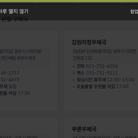
하루 열지 않기
팝업
관할 우체국
강원지정우체국
별자치도 원주시 서원대로
26359
강원특별자치도 원주시 지정면
가기
 27(단계동) 원주우체국
간현로 132
전화
033-732-6055
49-2727
팩스
033-731-9211
32-4873
점심시간 휴무제
12:00~13:00
휴무제
없음
오늘출발 우편물 마감
17:05
편물 마감
17:30
부론우체국