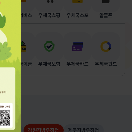
시 / 계좌번호 : (우체국) 200212-
01-011415(에금주 : 원주우체국장)
우편서비스
우체국쇼핑
우체국소포
알뜰폰
입금자명 : 신청자명 + 연락처 뒤
4자리 (예: 홍길동1234) 우표발송 /
2026. 8. 10.(월)부터 순차적 발송 /
예약 시 기재한 수령지 주소로 순차적
등기 발송 / 방문수령 : 원주우체국
우편 창구 구입금액 : 우표첩
우체국예금
우체국보험
우체국카드
우체국펀드
30,600원 / 우표 전지 11,800원 /
우표 커버 3,500원 / 등기요금
(일반등기) 2,990원 신청매수
제한업지 종별로 구입매수 선택하여
구매 가능 강원지방우정청
(원주우체국)" title="이미지 파란 배경
투명 처리" />
지방우정청
강원지방우정청
제주지방우정청