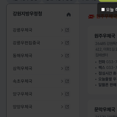
오늘 
강원지방우정청 누리집
강원지방우정청
원주우체국
강릉우체국
강릉우체국 누리집 바로가기
원주우체국
강릉우편집중국
26485
강원특
강릉우편집중국 누리집 바로
412, 이화1길
집배센터
동해우체국
동해우체국 누리집 바로가기
전화
033-7
팩스
033-7
삼척우체국
삼척우체국 누리집 바로가기
점심시간 
오늘출발 우
속초우체국
속초우체국 누리집 바로가기
알뜰폰 판매
양구우체국
양구우체국 누리집 바로가기
양양우체국
문막우체국
양양우체국 누리집 바로가기