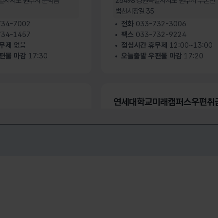
별자치도 원주시 문막읍
26498
강원특별자치도 원주시 부론면
법천시장길 35
34-7002
전화
033-732-3006
34-1457
팩스
033-732-9224
휴무제
없음
점심시간 휴무제
12:00~13:00
편물 마감
17:30
오늘출발 우편물 마감
17:20
가기
연세대학교미래캠퍼스우편취
금융 미취급
별자치도 원주시 신림면
26493
강원특별자치도 원주시 흥업면
연세대길 1
62-5001
62-0047
전화
033-760-5156
휴무제
12:00~13:00
팩스
033-766-0497
편물 마감
16:30
점심시간 휴무제
12:30~13:30
오늘출발 우편물 마감
17:10