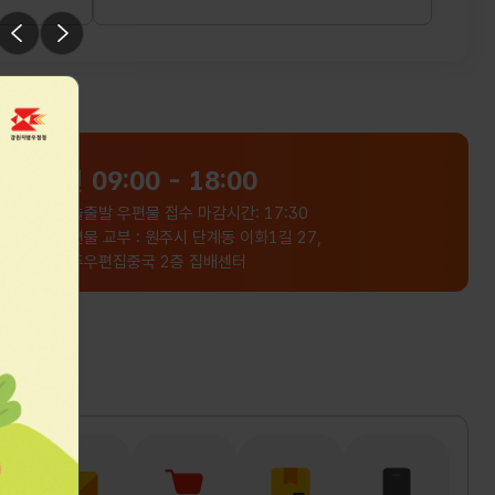
나만의 우표로 간직하세요 우표전지
라이드 멈춤
이전
다음
2종 구성 및 우표첩 우표전지 2종
구성 각 11,800원 (규격:
197x180mm) 우표 이미지에 대한
설명이 담긴 안내카드 포함(전지당
1매) 우표커버(규격: 420x297mm,
우편
09:00 - 18:00
2단 접이식) 나만의 우표 전지 1매와
오늘출발 우편물 접수 마감시간: 17:30
안내카드 1매를 함께 보관할 수 있는
우편물 교부 : 원주시 단계동 이화1길 27,
전용커버(3,500원/우표 미포함)
원주우편집중국 2층 집배센터
우표첩 우표 2종 포함 30,600원
(규격 : 4단/8페이지, 240x230mm)
영원우표 14매*2장 예약일정 및
신청방법 예약신청(택1) 2026. 7. 6.
(월) ~ 7. 26.(일) 1, 원주우체국
홈페이지. 강원지방우정청 홈페이지
접수 2. qr코드 인식 후 신청서 작성
3. 방문/전화 접수 (원주우체국 : 033-
749-2741~2) 입금방법 / 예약 신청