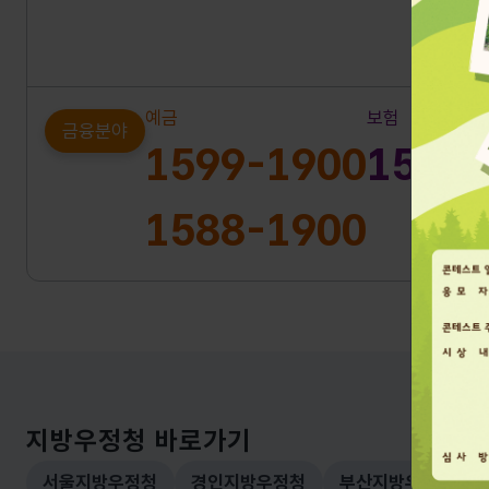
예금
보험
금융분야
1599-1900
1599
1588-1900
지방우정청 바로가기
서울지방우정청
경인지방우정청
부산지방우정청