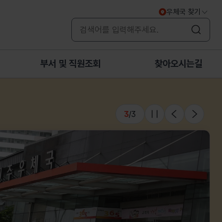
우체국 찾기
검색
부서 및 직원조회
찾아오시는길
3
/
3
슬라이드 멈춤
이전
다음