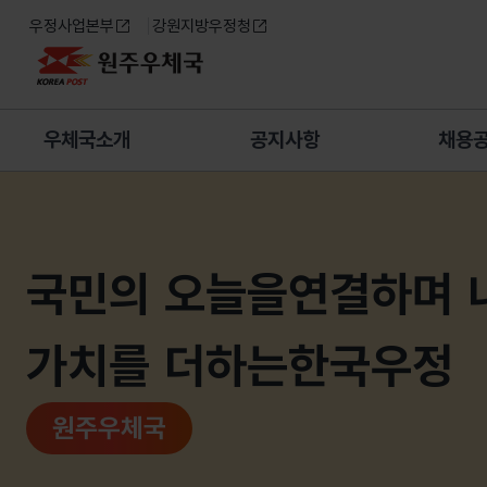
우정사업본부
강원지방우정청
원주우체국
우체국소개
공지사항
채용
메인페이지
국민의 오늘을
연결하며 
가치를 더하는
한국우정
원주우체국