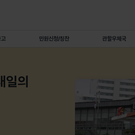
공고
민원신청/칭찬
관할우체국
내일의