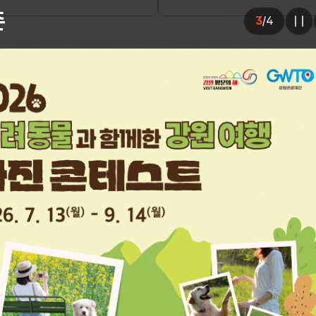
존
3
/
4
슬
금융
09:00 - 16:30