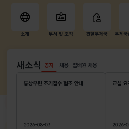
소개
부서 및 조직
관할우체국
우체국
새소식
공지
채용
집배원 채용
선택됨
공지
통상우편 조기접수 협조 안내
교섭 요
2026-08-03
2026-0